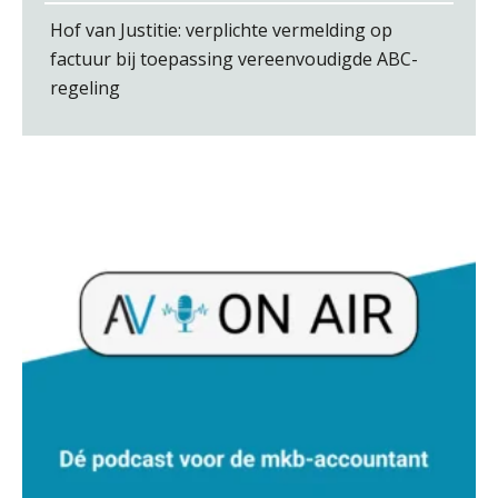
Hof van Justitie: verplichte vermelding op
factuur bij toepassing vereenvoudigde ABC-
Heleen Elbert
regeling
Michiel Pouwels
Guney Bagislayici