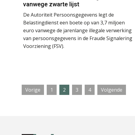
vanwege zwarte lijst
De Autoriteit Persoonsgegevens legt de
Belastingdienst een boete op van 3,7 miljoen
euro vanwege de jarenlange illegale verwerking
van persoonsgegevens in de Fraude Signalering
Voorziening (FSV).
Pagina
Pagina
Pagina
Pagina
Vorige
1
2
3
4
Volgende