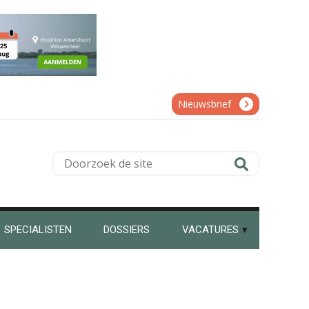
Koert van Loon
Nieuwsbrief
Guney Bagislayici
Doorzoek
de
site
Martine Cranendonk
SPECIALISTEN
DOSSIERS
VACATURES
Mike Wong