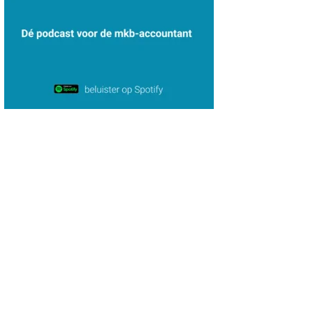
Daan van Antwerpen
Bernard Schols
Olga Jansen
Tim van Wordragen