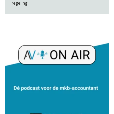
regeling
Martijn Bedaux
Rakesh Ghirah
Jurriën van der Heijden