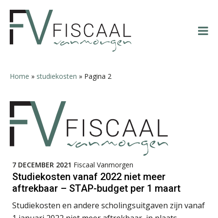
Spring
Door
Spring
Spring
Peter Kerkhof
naar
naar
naar
naar
de
de
de
de
hoofdnavigatie
hoofd
eerste
voettekst
inhoud
sidebar
Home
»
studiekosten
»
Pagina 2
Joost Severs
Chris Dijkstra
7 DECEMBER 2021
Fiscaal Vanmorgen
Studiekosten vanaf 2022 niet meer
aftrekbaar – STAP-budget per 1 maart
Studiekosten en andere scholingsuitgaven zijn vanaf
1 januari 2022 niet meer aftrekbaar, in plaats