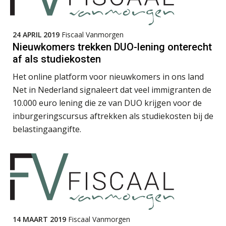
24 APRIL 2019
Fiscaal Vanmorgen
René van der Paardt
Nieuwkomers trekken DUO-lening onterecht
af als studiekosten
Het online platform voor nieuwkomers in ons land
Net in Nederland signaleert dat veel immigranten de
10.000 euro lening die ze van DUO krijgen voor de
Tim van Wordragen
inburgeringscursus aftrekken als studiekosten bij de
belastingaangifte.
Imke Bos
14 MAART 2019
Fiscaal Vanmorgen