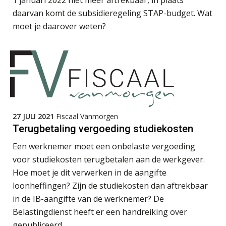
Roger van de Berg
daarvan komt de subsidieregeling STAP-budget. Wat
moet je daarover weten?
Hans Geuns
27 JULI 2021
Fiscaal Vanmorgen
Terugbetaling vergoeding studiekosten
Teunis van den Berg
Een werknemer moet een onbelaste vergoeding
voor studiekosten terugbetalen aan de werkgever.
Hoe moet je dit verwerken in de aangifte
loonheffingen? Zijn de studiekosten dan aftrekbaar
in de IB-aangifte van de werknemer? De
Belastingdienst heeft er een handreiking over
Bart Koreman
gepubliceerd.