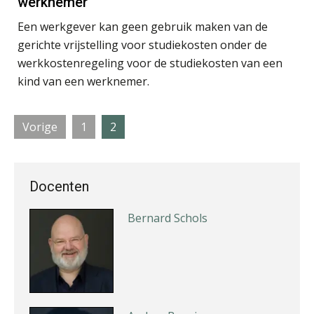
werknemer
Rob van Oosterhout
Een werkgever kan geen gebruik maken van de
gerichte vrijstelling voor studiekosten onder de
werkkostenregeling voor de studiekosten van een
kind van een werknemer.
Herman van Kesteren
Pagina
Pagina
Vorige
1
2
Docenten
Bernard Schols