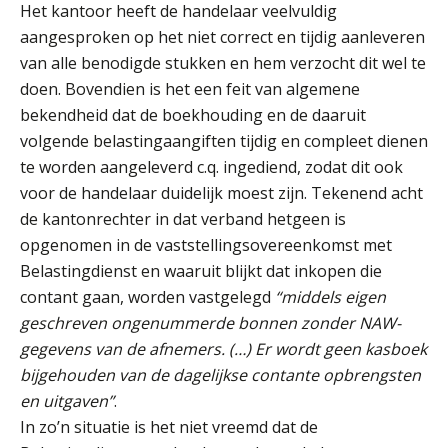
Het kantoor heeft de handelaar veelvuldig
aangesproken op het niet correct en tijdig aanleveren
van alle benodigde stukken en hem verzocht dit wel te
doen. Bovendien is het een feit van algemene
bekendheid dat de boekhouding en de daaruit
René van der Paardt
volgende belastingaangiften tijdig en compleet dienen
te worden aangeleverd c.q. ingediend, zodat dit ook
voor de handelaar duidelijk moest zijn. Tekenend acht
de kantonrechter in dat verband hetgeen is
opgenomen in de vaststellingsovereenkomst met
Belastingdienst en waaruit blijkt dat inkopen die
Bob van Leeuwen
contant gaan, worden vastgelegd
“middels eigen
geschreven ongenummerde bonnen zonder NAW-
gegevens van de afnemers. (…) Er wordt geen kasboek
bijgehouden van de dagelijkse contante opbrengsten
en uitgaven”
.
In zo’n situatie is het niet vreemd dat de