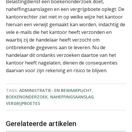
Alex Schrijver
Belastingdienst een boekenonderzoek doet,
naheffingsaanslagen en een vergrijpboete oplegt. De
kantonrechter ziet niet in op welke wijze het kantoor
hiervan een verwijt gemaakt kan worden, indachtig de
vele e-mails die het kantoor heeft verzonden en
waarbij zij de handelaar heeft verzocht om
ontbrekende gegevens aan te leveren. Nu de
Bram Lemmens
handelaar dit ondanks verzoeken daartoe van het
kantoor heeft nagelaten, dienen de consequenties
daarvan voor zijn rekening en risico te blijven.
TAGS:
ADMINISTRATIE- EN BEWAARPLICHT
,
Aimée van der Paardt
BOEKENONDERZOEK
,
NAHEFFINGSAANSLAG
,
VERGRIJPBOETES
Gerelateerde artikelen