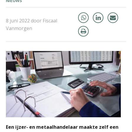
NIEUWS
8 juni 2022 door Fiscaal
Vanmorgen
Martine Cranendonk
Jurriën van der Heijden
Patrick Wille
Een ijzer- en metaalhandelaar maakte zelf een