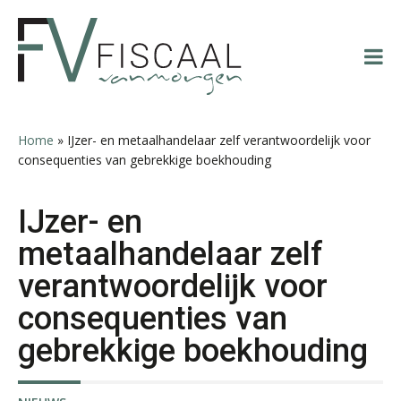
Spring
Door
Spring
Spring
naar
naar
naar
naar
de
de
de
de
Derwish Rosalia
hoofdnavigatie
hoofd
eerste
voettekst
inhoud
sidebar
Home
»
IJzer- en metaalhandelaar zelf verantwoordelijk voor
consequenties van gebrekkige boekhouding
Daan van Antwerpen
IJzer- en
metaalhandelaar zelf
verantwoordelijk voor
consequenties van
gebrekkige boekhouding
Jeroen Knol