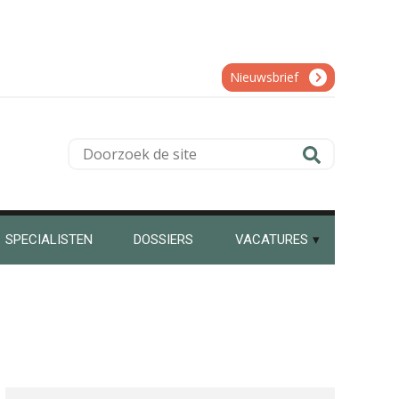
Ludo Mennes
Nieuwsbrief
Doorzoek
de
Aimée van der Paardt
site
SPECIALISTEN
DOSSIERS
VACATURES
Joost Severs