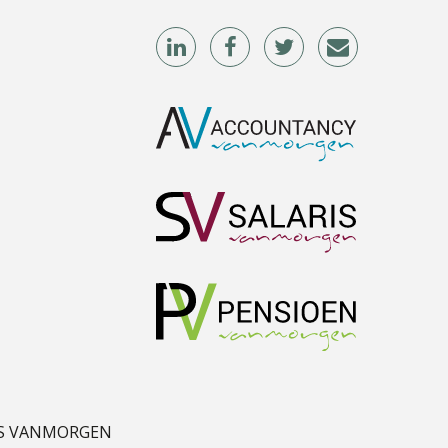
Koert van Loon
Edwin de Witte
Heleen Elbert
S VANMORGEN