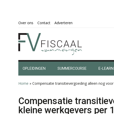
Spring
Door
Spring
Spring
Over ons
Contact
Adverteren
naar
naar
naar
naar
de
de
de
de
hoofdnavigatie
hoofd
eerste
voettekst
inhoud
sidebar
OPLEIDINGEN
SUMMERCOURSE
E-LEARN
Home
»
Compensatie transitievergoeding alleen nog voor 
Compensatie transitiev
kleine werkgevers per 1