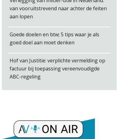
Verlegging van invoer-btw in Nederland:
van vooruitstrevend naar achter de feiten
aan lopen
Hans Geuns
Goede doelen en btw; 5 tips waar je als
goed doel aan moet denken
Hof van Justitie: verplichte vermelding op
Alex Schrijver
factuur bij toepassing vereenvoudigde
ABC-regeling
Rob van Oosterhout