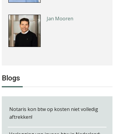
Jan Mooren
Léon de Jager
Blogs
Jurriën van der Heijden
Notaris kon btw op kosten niet volledig
aftrekken!