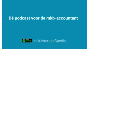
John Bult
Chris Dijkstra
Hanneke Kroonenberg