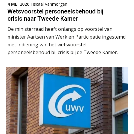
4 MEI 2026
Fiscaal Vanmorgen
Wetsvoorstel personeelsbehoud bij
crisis naar Tweede Kamer
De ministerraad heeft onlangs op voorstel van
Arnaud Booij
minister Aartsen van Werk en Participatie ingestemd
met indiening van het wetsvoorstel
personeelsbehoud bij crisis bij de Tweede Kamer.
Martijn Bedaux
Martin de Graaf