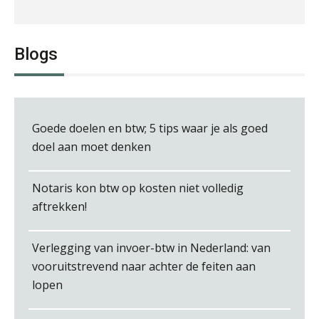
Blogs
Rob van Oosterhout
Goede doelen en btw; 5 tips waar je als goed
doel aan moet denken
Derwish Rosalia
Notaris kon btw op kosten niet volledig
aftrekken!
Verlegging van invoer-btw in Nederland: van
vooruitstrevend naar achter de feiten aan
Ron Mulder
lopen