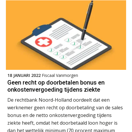
Winfred Merkus
Peter Kerkhof
18 JANUARI 2022
Fiscaal Vanmorgen
Geen recht op doorbetalen bonus en
Mike Wong
onkostenvergoeding tijdens ziekte
De rechtbank Noord-Holland oordeelt dat een
werknemer geen recht op doorbetaling van de sales
bonus en de netto onkostenvergoeding tijdens
ziekte heeft, omdat het doorbetaald loon hoger is
Bart Koreman
dan het wettelijk minimum (70 procent maximum