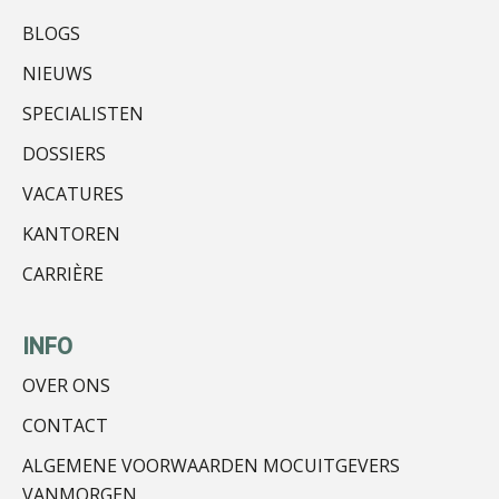
Daan van Antwerpen
BLOGS
NIEUWS
SPECIALISTEN
DOSSIERS
Guney Bagislayici
VACATURES
KANTOREN
CARRIÈRE
Ewoud de Ruiter
INFO
OVER ONS
CONTACT
ALGEMENE VOORWAARDEN MOCUITGEVERS
Teunis van den Berg
VANMORGEN