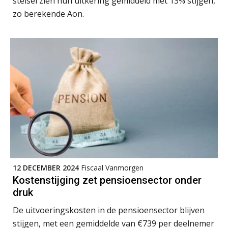
stelsel zien hun uitkering gemiddeld met 13% stijgen,
Barry Willemsen
zo berekende Aon.
Roger van de Berg
Ludo Mennes
12 DECEMBER 2024
Fiscaal Vanmorgen
Kostenstijging zet pensioensector onder
druk
De uitvoeringskosten in de pensioensector blijven
Martijn Bedaux
stijgen, met een gemiddelde van €739 per deelnemer