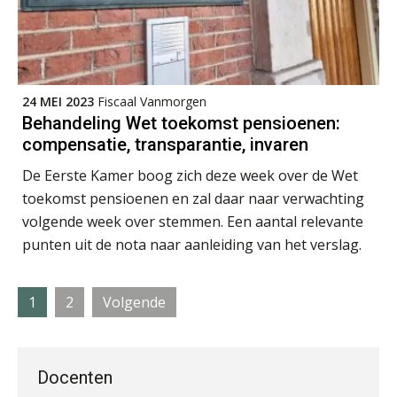
24 MEI 2023
Fiscaal Vanmorgen
Peter Kerkhof
Behandeling Wet toekomst pensioenen:
compensatie, transparantie, invaren
De Eerste Kamer boog zich deze week over de Wet
toekomst pensioenen en zal daar naar verwachting
volgende week over stemmen. Een aantal relevante
Ron Mulder
punten uit de nota naar aanleiding van het verslag.
Pagina
Pagina
1
2
Volgende
Bernard Schols
Docenten