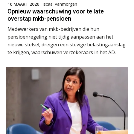
16 MAART 2026
Fiscaal Vanmorgen
Opnieuw waarschuwing voor te late
overstap mkb-pensioen
Medewerkers van mkb-bedrijven die hun
pensioenregeling niet tijdig aanpassen aan het
Hans Geuns
nieuwe stelsel, dreigen een stevige belastingaanslag
te krijgen, waarschuwen verzekeraars in het AD.
Wilbert Nieuwenhuizen
Chris Dijkstra