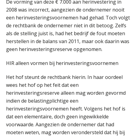
De vorming van deze € 7.000 aan herinvestering in
2008 was incorrect, aangezien de ondernemer nooit
een herinvesteringsvoornemen had gehad. Toch volgt
de rechtbank de ondernemer niet in dit betoog. Zelfs
Casper Mons
als de stelling juist is, had het bedrijf de fout moeten
herstellen in de balans van 2011, maar ook daarin was
geen herinvesteringsreserve opgenomen.
HIR alleen vormen bij herinvesteringsvoornemen
Het hof steunt de rechtbank hierin. In haar oordeel
Martine Cranendonk
wees het hof op het feit dat een
herinvesteringsreserve alleen mag worden gevormd
indien de belastingplichtige een
herinvesteringsvoornemen heeft. Volgens het hof is
dat een elementaire, doch geen ingewikkelde
voorwaarde. Aangezien de ondernemer dat had
Arnaud Booij
moeten weten, mag worden verondersteld dat hij bij