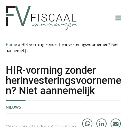
Spring
Door
Spring
Spring
naar
naar
naar
naar
Jan Wietsma
de
de
de
de
hoofdnavigatie
hoofd
eerste
voettekst
inhoud
sidebar
Home
»
HIR-vorming zonder herinvesteringsvoornemen? Niet
aannemelijk
Joep Swinkels
HIR-vorming zonder
herinvesteringsvoorneme
n? Niet aannemelijk
Edwin de Witte
NIEUWS
19 januari 2017 door Accountancy