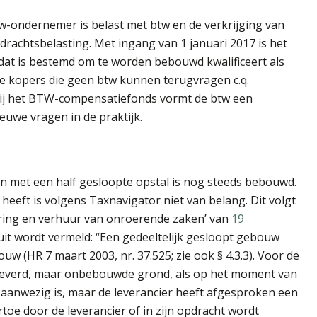
w-ondernemer is belast met btw en de verkrijging van
rdrachtsbelasting. Met ingang van 1 januari 2017 is het
 dat is bestemd om te worden bebouwd kwalificeert als
e kopers die geen btw kunnen terugvragen c.q.
ij het BTW-compensatiefonds vormt de btw een
euwe vragen in de praktijk.
n met een half gesloopte opstal is nog steeds bebouwd.
eeft is volgens Taxnavigator niet van belang. Dit volgt
vering en verhuur van onroerende zaken’ van
19
luit wordt vermeld: “Een gedeeltelijk gesloopt gebouw
w (HR 7 maart 2003, nr. 37.525; zie ook § 4.3.3). Voor de
eleverd, maar onbebouwde grond, als op het moment van
aanwezig is, maar de leverancier heeft afgesproken een
oe door de leverancier of in zijn opdracht wordt