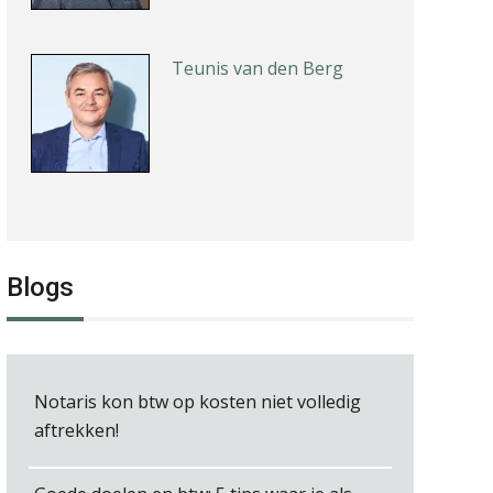
Teunis van den Berg
Kirsten Roskam
Blogs
Hanneke Kroonenberg
Notaris kon btw op kosten niet volledig
aftrekken!