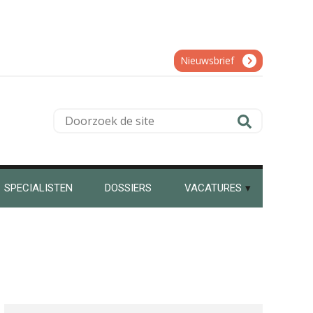
Ognjen Soldat
Nieuwsbrief
Doorzoek
de
Kirsten Kievit
site
SPECIALISTEN
DOSSIERS
VACATURES
Kees Beishuizen