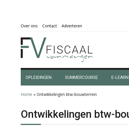
Spring
Door
Spring
Spring
Over ons
Contact
Adverteren
naar
naar
naar
naar
de
de
de
de
hoofdnavigatie
hoofd
eerste
voettekst
inhoud
sidebar
OPLEIDINGEN
SUMMERCOURSE
E-LEARN
Home
»
Ontwikkelingen btw-bouwterrein
Ontwikkelingen btw-bo