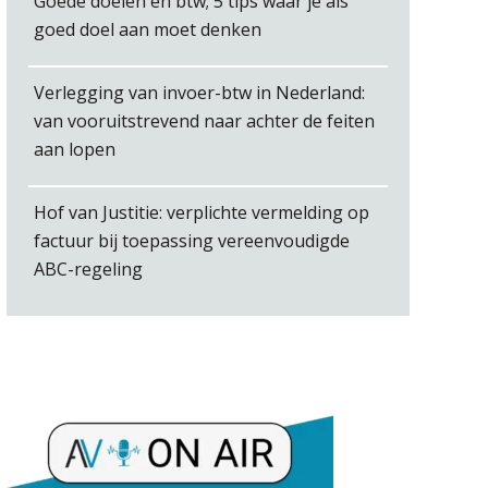
Goede doelen en btw; 5 tips waar je als
goed doel aan moet denken
Jasper van den Bergen
Verlegging van invoer-btw in Nederland:
van vooruitstrevend naar achter de feiten
aan lopen
Hof van Justitie: verplichte vermelding op
Bob van Leeuwen
factuur bij toepassing vereenvoudigde
ABC-regeling
Hans Tabak