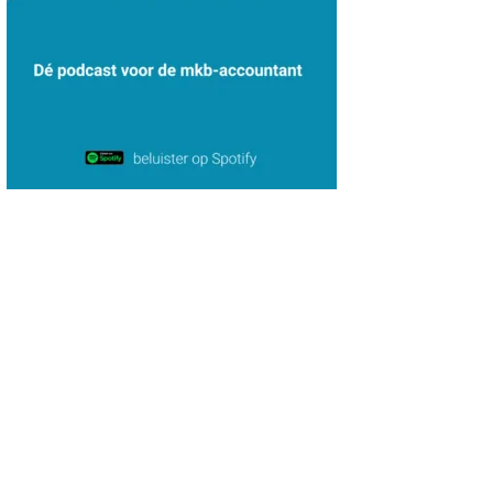
Bram Lemmens
Hans Geuns
Tim van Wordragen