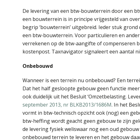
De levering van een btw-bouwterrein door een bt
een bouwterrein is in principe vrijgesteld van ove
begrip ‘bouwterrein’ uitgebreid. Ieder stuk grond
een btw-bouwterrein. Voor particulieren en ander
verrekenen op de btw-aangifte of compenseren b
kostenpost. Taxnavigator signaleert een aantal ni
Onbebouwd
Wanneer is een terrein nu onbebouwd? Een terrei
Dat het half gesloopte gebouw geen functie meer h
ook duidelijk uit het Besluit ‘Omzetbelasting. Le
september 2013, nr BLKB2013/1686M
. In het Bes
vormt in btw-technisch opzicht ook (nog) een gebou
btw-heffing wordt geacht geen gebouw te zijn g
de levering fysiek weliswaar nog een oud gebouw 
onbebouwd terrein te leveren en het gebouw daart