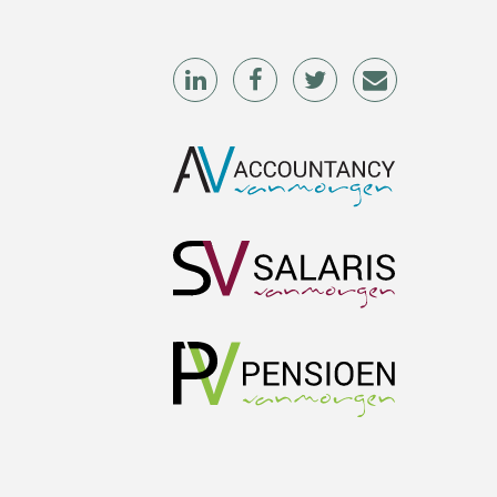
Jan Mooren
Chris Dijkstra
Martijn Bedaux