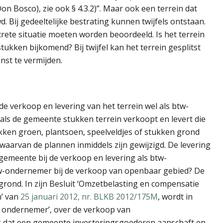
n Bosco), zie ook § 4.3.2)”. Maar ook een terrein dat
. Bij gedeeltelijke bestrating kunnen twijfels ontstaan.
rete situatie moeten worden beoordeeld. Is het terrein
tukken bijkomend? Bij twijfel kan het terrein gesplitst
nst te vermijden.
de verkoop en levering van het terrein wel als btw-
als de gemeente stukken terrein verkoopt en levert die
kken groen, plantsoen, speelveldjes of stukken grond
waarvan de plannen inmiddels zijn gewijzigd. De levering
gemeente bij de verkoop en levering als btw-
w-ondernemer bij de verkoop van openbaar gebied? De
grond. In zijn Besluit ‘Omzetbelasting en compensatie
n’ van
25 januari 2012, nr. BLKB 2012/175M
, wordt in
ls ondernemer’, over de verkoop van
k dat een gemeente investeringsgoederen aanschaft en