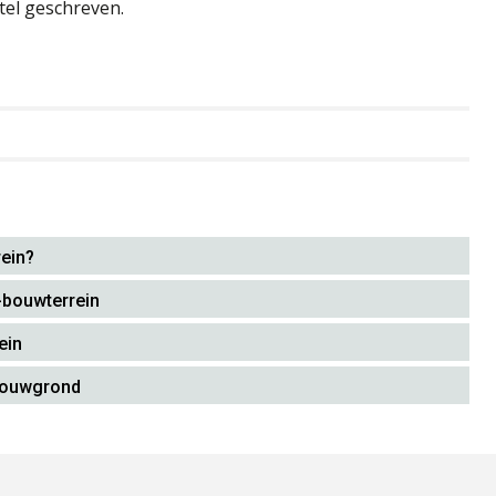
itel geschreven.
ein?
-bouwterrein
ein
bouwgrond