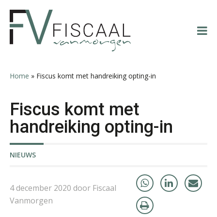
Spring
Door
Spring
Spring
naar
naar
naar
naar
de
de
de
de
hoofdnavigatie
hoofd
eerste
voettekst
inhoud
sidebar
Patrick Wille
Home
»
Fiscus komt met handreiking opting-in
Fiscus komt met
handreiking opting-in
Ron Mulder
NIEUWS
4 december 2020 door Fiscaal
Vanmorgen