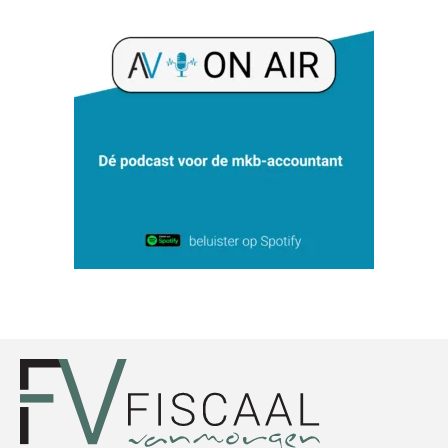
Jan Mooren
Casper Mons
Koert van Loon