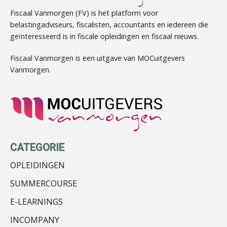
Fiscaal Vanmorgen (FV) is het platform voor
belastingadviseurs, fiscalisten, accountants en iedereen die
geïnteresseerd is in fiscale opleidingen en fiscaal nieuws.
Hans Tabak
Fiscaal Vanmorgen is een uitgave van MOCuitgevers
Vanmorgen.
Albert Heeling
CATEGORIE
OPLEIDINGEN
SUMMERCOURSE
Jurriën van der Heijden
E-LEARNINGS
INCOMPANY