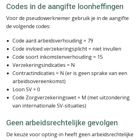
Teunis van den Berg
Codes in de aangifte loonheffingen
Voor de pseudowerknemer gebruik je in de aangifte
de volgende codes:
Code aard arbeidsverhouding = 79
Code invloed verzekeringsplicht = niet invullen
Pieter Kok
Code soort inkomstenverhouding = 15
Verzekeringsindicaties = N
Contractindicaties = N (er is geen sprake van een
arbeidsovereenkomst)
Loon SV = 0
Code Zorgverzekeringswet = M (met uitzondering
Ludo Mennes
van internationale SV-situaties)
Geen arbeidsrechtelijke gevolgen
De keuze voor opting-in heeft geen arbeidsrechtelijke