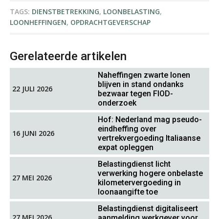
TAGS:
DIENSTBETREKKING
,
LOONBELASTING
,
LOONHEFFINGEN
,
OPDRACHTGEVERSCHAP
René van der Paardt
Gerelateerde artikelen
Naheffingen zwarte lonen
blijven in stand ondanks
22 JULI 2026
bezwaar tegen FIOD-
onderzoek
Hans Geuns
Hof: Nederland mag pseudo-
eindheffing over
16 JUNI 2026
vertrekvergoeding Italiaanse
expat opleggen
Belastingdienst licht
verwerking hogere onbelaste
27 MEI 2026
kilometervergoeding in
loonaangifte toe
Hanneke Kroonenberg
Belastingdienst digitaliseert
27 MEI 2026
aanmelding werkgever voor