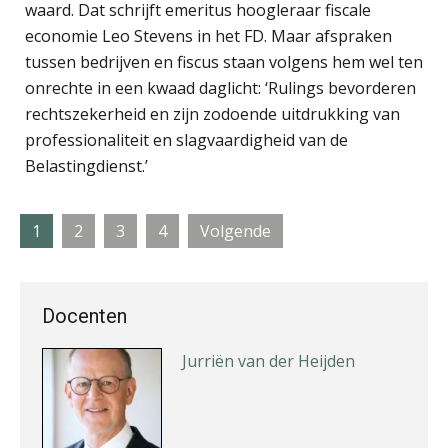
waard. Dat schrijft emeritus hoogleraar fiscale
economie Leo Stevens in het FD. Maar afspraken
tussen bedrijven en fiscus staan volgens hem wel ten
Martine Cranendonk
onrechte in een kwaad daglicht: ‘Rulings bevorderen
rechtszekerheid en zijn zodoende uitdrukking van
professionaliteit en slagvaardigheid van de
Belastingdienst.’
Mike Wong
Pagina
Pagina
Pagina
Pagina
1
2
3
4
Volgende
Docenten
Jurriën van der Heijden