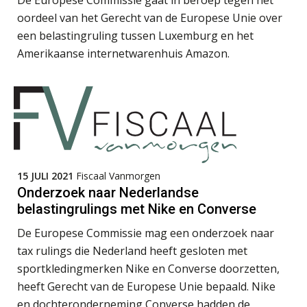
De Europese Commissie gaat in beroep tegen het
oordeel van het Gerecht van de Europese Unie over
een belastingruling tussen Luxemburg en het
Joost Severs
Amerikaanse internetwarenhuis Amazon.
Léon de Jager
15 JULI 2021
Fiscaal Vanmorgen
Onderzoek naar Nederlandse
belastingrulings met Nike en Converse
De Europese Commissie mag een onderzoek naar
Peter Kerkhof
tax rulings die Nederland heeft gesloten met
sportkledingmerken Nike en Converse doorzetten,
heeft Gerecht van de Europese Unie bepaald. Nike
en dochteronderneming Converse hadden de