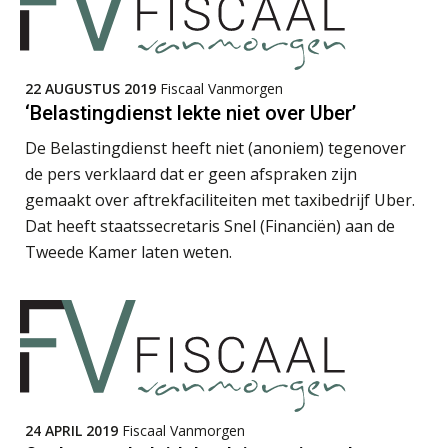
22 AUGUSTUS 2019
Fiscaal Vanmorgen
‘Belastingdienst lekte niet over Uber’
Imke Bos
De Belastingdienst heeft niet (anoniem) tegenover
de pers verklaard dat er geen afspraken zijn
gemaakt over aftrekfaciliteiten met taxibedrijf Uber.
Dat heeft staatssecretaris Snel (Financiën) aan de
Tweede Kamer laten weten.
Matthijs van Keulen
Aimée van der Paardt
24 APRIL 2019
Fiscaal Vanmorgen