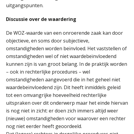
uitgangspunten.
Discussie over de waardering
Guney Bagislayici
De WOZ-waarde van een onroerende zaak kan door
objectieve, en soms door subjectieve,
omstandigheden worden beïnvloed. Het vaststellen of
omstandigheden wel of niet waardebeïnvloedend
kunnen zijn is van groot belang. In de praktijk worden
– ook in rechterlijke procedures – wel
omstandigheden aangevoerd die in het geheel niet
Willem Veldhuizen
waardebeïnvloedend zijn. Dit heeft inmiddels geleid
tot een omvangrijke hoeveelheid rechterlijke
uitspraken over dit onderwerp maar het einde hiervan
is nog niet in zicht: er doen zich immers altijd weer
(nieuwe) omstandigheden voor waarover een rechter
nog niet eerder heeft geoordeeld.
Derwish Rosalia
Dat (lagere) rechters in dergelijke procedures niet