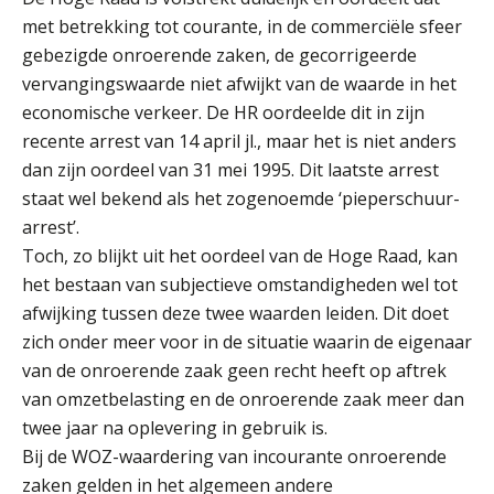
met betrekking tot courante, in de commerciële sfeer
gebezigde onroerende zaken, de gecorrigeerde
Ognjen Soldat
vervangingswaarde niet afwijkt van de waarde in het
economische verkeer. De HR oordeelde dit in zijn
recente arrest van 14 april jl., maar het is niet anders
dan zijn oordeel van 31 mei 1995. Dit laatste arrest
staat wel bekend als het zogenoemde ‘pieperschuur-
arrest’.
Toch, zo blijkt uit het oordeel van de Hoge Raad, kan
Jan Mooren
het bestaan van subjectieve omstandigheden wel tot
afwijking tussen deze twee waarden leiden. Dit doet
zich onder meer voor in de situatie waarin de eigenaar
van de onroerende zaak geen recht heeft op aftrek
van omzetbelasting en de onroerende zaak meer dan
twee jaar na oplevering in gebruik is.
Tom Berkhout
Bij de WOZ-waardering van incourante onroerende
zaken gelden in het algemeen andere