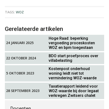
Koert van Loon
TAGS:
WOZ
Gerelateerde artikelen
Hoge Raad: beperking
Tim van Wordragen
24 JANUARI 2025
vergoeding proceskosten
WOZ en bpm toegestaan
BDO start proefproces over
22 OKTOBER 2024
villabelasting
Kostenpost onderhoud
5 OKTOBER 2023
woning leidt niet tot
vermindering WOZ-waarde
Wilbert Nieuwenhuizen
Taxatierapport leidend voor
28 SEPTEMBER 2023
WOZ-waarde bij door legaat
verkregen Zwitsers chalet
Docenten