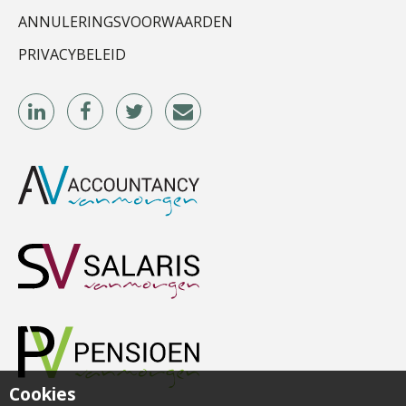
ANNULERINGSVOORWAARDEN
PRIVACYBELEID
René van der Paardt
Léon de Jager
Bob van Leeuwen
Cookies