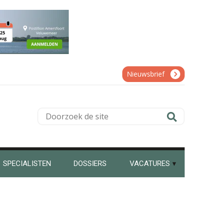
Hans Geuns
Nieuwsbrief
Doorzoek
de
Bram Lemmens
site
SPECIALISTEN
DOSSIERS
VACATURES
Erik van Toledo