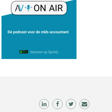
Aimée van der Paardt
Hanneke Kroonenberg
Léon de Jager