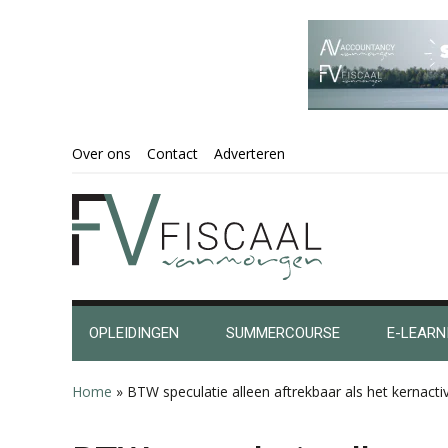
Spring
Door
Spring
Spring
Over ons
Contact
Adverteren
naar
naar
naar
naar
de
de
de
de
hoofdnavigatie
hoofd
eerste
voettekst
inhoud
sidebar
OPLEIDINGEN
SUMMERCOURSE
E-LEARN
Home
»
BTW speculatie alleen aftrekbaar als het kernactivi