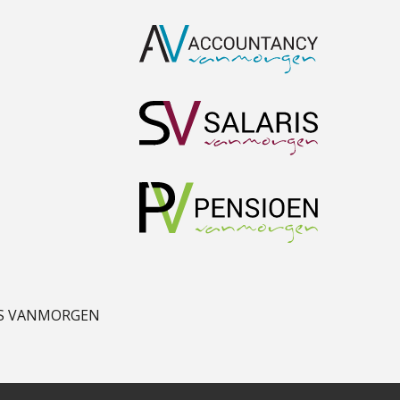
Guney Bagislayici
Daan van Antwerpen
S VANMORGEN
Herman van Kesteren