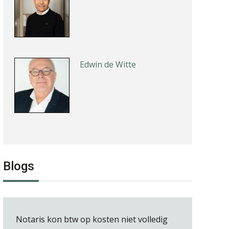
Edwin de Witte
Ognjen Soldat
Blogs
Albert Heeling
Notaris kon btw op kosten niet volledig