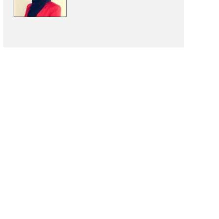
Arnaud Booij
mr. Ralf Ramakers
Sazas Regresspecialist