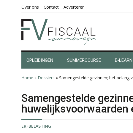
Spring
Door
Spring
Spring
Over ons
Contact
Adverteren
naar
naar
naar
naar
de
de
de
de
hoofdnavigatie
hoofd
eerste
voettekst
inhoud
sidebar
OPLEIDINGEN
SUMMERCOURSE
E-LEARN
Home
»
Dossiers
»
Samengestelde gezinnen; het belang 
Samengestelde gezinne
huwelijksvoorwaarden 
ERFBELASTING