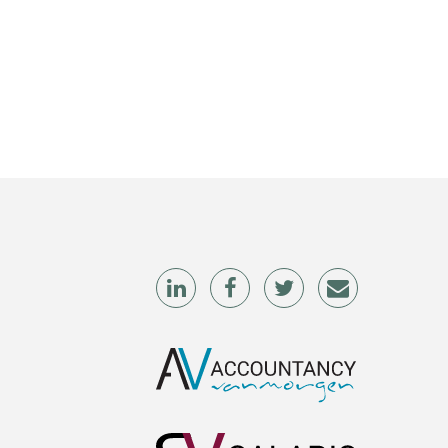
Sazas WIA-experts
mr. Samad Laghmouchi LLM MBA
Alex Schrijver