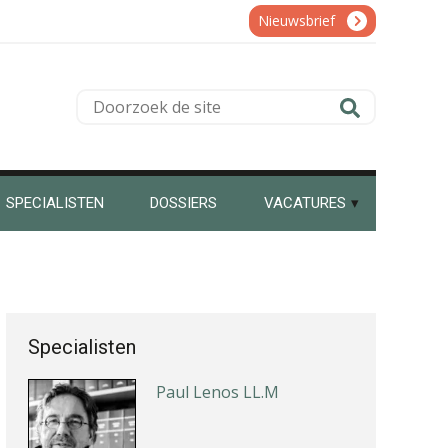
Nieuwsbrief
Ron Mulder
Doorzoek
de
site
SPECIALISTEN
DOSSIERS
VACATURES
mr. Roel de Jong
Specialisten
Paul Lenos LL.M