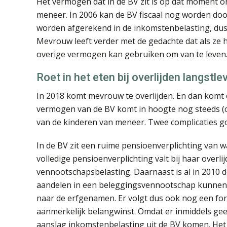
Het vermogen dat in de BV zit is op dat moment o
meneer. In 2006 kan de BV fiscaal nog worden do
worden afgerekend in de inkomstenbelasting, dus 
Mevrouw leeft verder met de gedachte dat als ze h
overige vermogen kan gebruiken om van te leven
Roet in het eten bij overlijden langstl
In 2018 komt mevrouw te overlijden. En dan komt d
vermogen van de BV komt in hoogte nog steeds (
van de kinderen van meneer. Twee complicaties goo
In de BV zit een ruime pensioenverplichting van 
volledige pensioenverplichting valt bij haar overlij
vennootschapsbelasting. Daarnaast is al in 2010 d
aandelen in een beleggingsvennootschap kunnen
naar de erfgenamen. Er volgt dus ook nog een for
aanmerkelijk belangwinst. Omdat er inmiddels ge
aanslag inkomstenbelasting uit de BV komen. Het