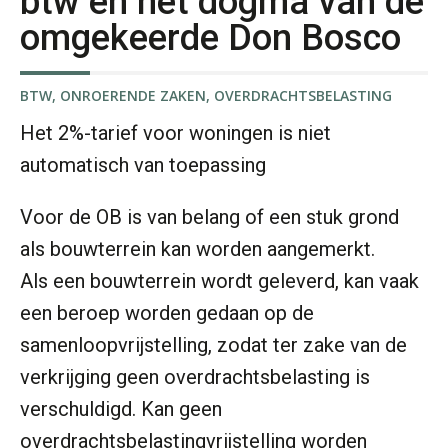
btw en het dogma van de
omgekeerde Don Bosco
mr. Heleen Elbert
BTW
,
ONROERENDE ZAKEN
,
OVERDRACHTSBELASTING
Het 2%-tarief voor woningen is niet
automatisch van toepassing
Voor de OB is van belang of een stuk grond
als bouwterrein kan worden aangemerkt.
drs. Volken Holtrop
Als een bouwterrein wordt geleverd, kan vaak
een beroep worden gedaan op de
samenloopvrijstelling, zodat ter zake van de
verkrijging geen overdrachtsbelasting is
verschuldigd. Kan geen
Arnaud Booij
overdrachtsbelastingvrijstelling worden