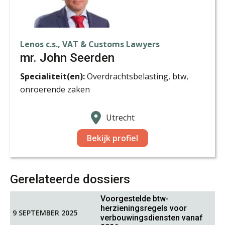
Lenos c.s., VAT & Customs Lawyers
mr. John Seerden
drs. Pieter Visser RB
Specialiteit(en):
Overdrachtsbelasting, btw,
onroerende zaken
Utrecht
Bekijk profiel
mr. Michiel van der Pol
Gerelateerde dossiers
Voorgestelde btw-
herzieningsregels voor
9 SEPTEMBER 2025
verbouwingsdiensten vanaf