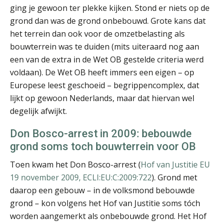
mr. Laura Welkers
ging je gewoon ter plekke kijken. Stond er niets op de
grond dan was de grond onbebouwd. Grote kans dat
het terrein dan ook voor de omzetbelasting als
bouwterrein was te duiden (mits uiteraard nog aan
een van de extra in de Wet OB gestelde criteria werd
voldaan). De Wet OB heeft immers een eigen – op
Frits Algie
Europese leest geschoeid – begrippencomplex, dat
lijkt op gewoon Nederlands, maar dat hiervan wel
degelijk afwijkt.
Don Bosco-arrest in 2009: bebouwde
grond soms toch bouwterrein voor OB
Daan Durlacher
Toen kwam het Don Bosco-arrest (
Hof van Justitie EU
19 november 2009, ECLI:EU:C:2009:722
). Grond met
daarop een gebouw – in de volksmond bebouwde
grond – kon volgens het Hof van Justitie soms tóch
worden aangemerkt als onbebouwde grond. Het Hof