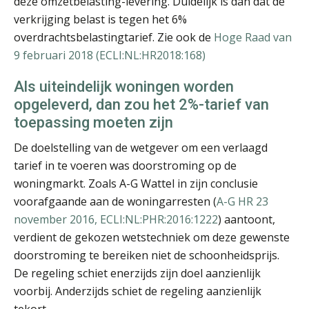
deze omzetbelasting-levering. Duidelijk is dan dat de
verkrijging belast is tegen het 6%
overdrachtsbelastingtarief. Zie ook de
Hoge Raad van
mr. Khadija Bozia
9 februari 2018 (ECLI:NL:HR2018:168)
Als uiteindelijk woningen worden
opgeleverd, dan zou het 2%-tarief van
toepassing moeten zijn
De doelstelling van de wetgever om een verlaagd
mr. André van der Velde
tarief in te voeren was doorstroming op de
woningmarkt. Zoals A-G Wattel in zijn conclusie
voorafgaande aan de woningarresten (
A-G HR 23
november 2016, ECLI:NL:PHR:2016:1222
) aantoont,
verdient de gekozen wetstechniek om deze gewenste
doorstroming te bereiken niet de schoonheidsprijs.
Sazas Adviseur Inkomen
De regeling schiet enerzijds zijn doel aanzienlijk
voorbij. Anderzijds schiet de regeling aanzienlijk
tekort.