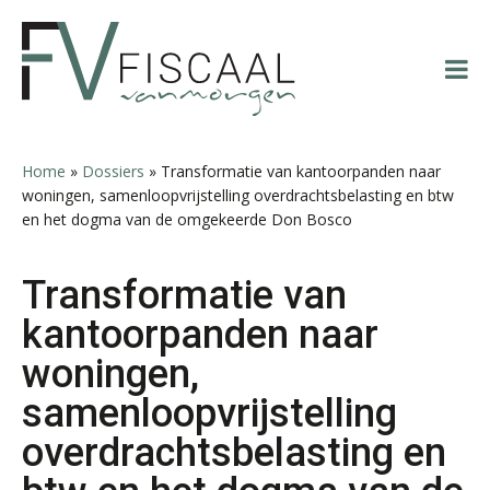
Spring
Door
Spring
Spring
naar
naar
naar
naar
mr. Toon Hasselman
de
de
de
de
hoofdnavigatie
hoofd
eerste
voettekst
inhoud
sidebar
Home
»
Dossiers
»
Transformatie van kantoorpanden naar
woningen, samenloopvrijstelling overdrachtsbelasting en btw
en het dogma van de omgekeerde Don Bosco
mr. Roelof Vos
Transformatie van
kantoorpanden naar
woningen,
samenloopvrijstelling
Amanda Vollemans
overdrachtsbelasting en