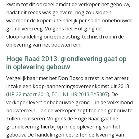
kwam tot dit oordeel omdat de verkoper het gebouw,
mr. Carola van Vilsteren
nadat dit reeds was geleverd, nog zou slopen
waardoor de koper uiteindelijk per saldo onbebouwde
grond verkreeg. Volgens het Hof ging de
sloophandeling omzetbelasting-technisch op in de
oplevering van het bouwterrein.
Hoge Raad 2013: grondlevering gaat op
mr. Roel de Jong
in oplevering gebouw
Vergelijkbaar met het Don Bosco arrest is het arrest
inzake een koop-aannemingsovereenkomst uit 2013
(
HR 22 maart 2013, ECLI:NL:HR:2013:BY5307
). De
verkoper levert onbebouwde grond – in de volksmond
Martijn Paping MSc
bouwterrein – en de verkoper zegt toe een gebouw te
zullen realiseren. Volgens de Hoge Raad gaat de
grondlevering hierbij op in de oplevering van het
gebouw. De handelingen betreffen de levering van