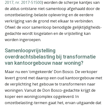
2017, nr. 2017-51500
) worden de scherpe kantjes van
de aldus ontstane niet-samenloop afgehaald door de
omzetbelasting-belaste oplevering en de eerdere
verkrijging van de grond met elkaar te verbinden.
Sazas WIA-experts
Ofwel: de voor samenloop benodigde gelijktijdigheids-
gedachte wordt losgelaten en de vrijstelling kan
worden ingeroepen.
Samenloopvrijstelling
overdrachtsbelasting bij transformatie
mr. Nienke ten Donkelaar
van kantoorgebouw naar woning?
Maar nu een ‘omgekeerde’ Don Bosco. De verkoper
levert grond met daarop een oud kantoorgebouw met
de verplichting het gebouw te transformeren naar
woningen. Vanuit de Don Bosco-gedachte krijgt de
koper een woningcomplex opgeleverd. In
mr. Theo Hoogwout
omzetbelasting-termen gaat het, ervan uitgaande dat