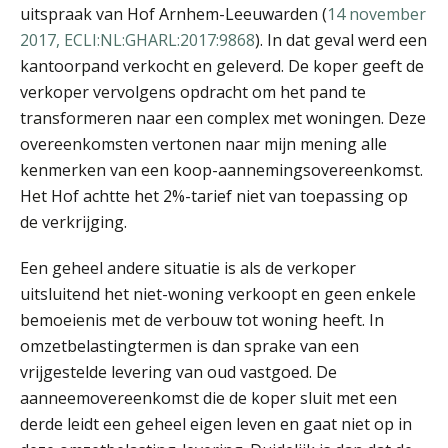
uitspraak van Hof Arnhem-Leeuwarden (
14 november
mr. Ralf Ramakers
2017, ECLI:NL:GHARL:2017:9868
). In dat geval werd een
kantoorpand verkocht en geleverd. De koper geeft de
verkoper vervolgens opdracht om het pand te
transformeren naar een complex met woningen. Deze
overeenkomsten vertonen naar mijn mening alle
kenmerken van een koop-aannemingsovereenkomst.
Alex Schrijver
Het Hof achtte het 2%-tarief niet van toepassing op
de verkrijging.
Een geheel andere situatie is als de verkoper
uitsluitend het niet-woning verkoopt en geen enkele
bemoeienis met de verbouw tot woning heeft. In
omzetbelastingtermen is dan sprake van een
mr. Sjoerd Bosma
vrijgestelde levering van oud vastgoed. De
aanneemovereenkomst die de koper sluit met een
derde leidt een geheel eigen leven en gaat niet op in