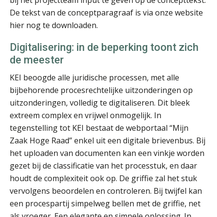
De tekst van de conceptparagraaf is via onze website
hier nog te downloaden.
mr. Heleen Elbert
Digitalisering: in de beperking toont zich
de meester
KEI beoogde alle juridische processen, met alle
bijbehorende procesrechtelijke uitzonderingen op
uitzonderingen, volledig te digitaliseren. Dit bleek
extreem complex en vrijwel onmogelijk. In
Jacques Raaijmakers
tegenstelling tot KEI bestaat de webportaal “Mijn
Zaak Hoge Raad” enkel uit een digitale brievenbus. Bij
het uploaden van documenten kan een vinkje worden
gezet bij de classificatie van het processtuk, en daar
houdt de complexiteit ook op. De griffie zal het stuk
vervolgens beoordelen en controleren. Bij twijfel kan
mr. Sjoerd Bosma
een procespartij simpelweg bellen met de griffie, net
als vroeger. Een elegante en simpele oplossing. In