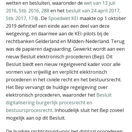
wetten en besluiten, waaronder de
wet van 13 juli
2016, Stb. 2016, 288
en het
besluit van 24 april 2017,
Stb. 2017, 174
) . De
Spoedwet KEI
maakte op 1 oktober
2019 definitief een einde aan een deel van deze
wetgeving, en daarmee aan de KEI-pilots bij de
rechtbanken Gelderland en Midden-Nederland. Terug
mr. Laura Welkers
was de papieren dagvaarding. Gewerkt wordt aan een
nieuw Besluit elektronisch procederen (Bep). Dit
Besluit biedt een nieuw regelgevend kader voor alle
vormen van vrijwillig en verplicht elektronisch
procederen in het civiele recht en het bestuursrecht.
Het Bep vervangt de huidige regelgeving over
Ruben Scherpenisse
elektronisch procederen, waaronder het
Besluit
digitalisering burgerlijk procesrecht en
bestuursprocesrecht
. Inhoudelijk sluit het Bep zoveel
mogelijk aan op dit Besluit.
De huidige rechtsgrond voor het digitaal procederen