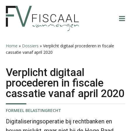
Spring
Door
Spring
Spring
naar
naar
naar
naar
mr. Priscilla de Haas
de
de
de
de
hoofdnavigatie
hoofd
eerste
voettekst
inhoud
sidebar
Home
»
Dossiers
»
Verplicht digitaal procederen in fiscale
cassatie vanaf april 2020
Martijn Paping MSc
Verplicht digitaal
procederen in fiscale
cassatie vanaf april 2020
mr. Michiel van der Pol
FORMEEL BELASTINGRECHT
Digitaliseringsoperatie bij rechtbanken en
hoven mislukt, maar niet bij de Hoge Raad