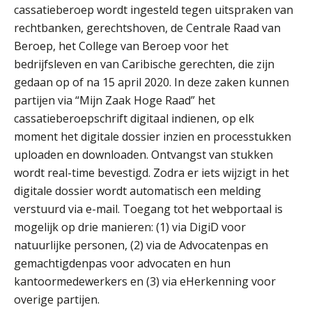
cassatieberoep wordt ingesteld tegen uitspraken van
rechtbanken, gerechtshoven, de Centrale Raad van
Beroep, het College van Beroep voor het
Aimée van der Paardt
bedrijfsleven en van Caribische gerechten, die zijn
gedaan op of na 15 april 2020. In deze zaken kunnen
partijen via “Mijn Zaak Hoge Raad” het
cassatieberoepschrift digitaal indienen, op elk
moment het digitale dossier inzien en processtukken
uploaden en downloaden. Ontvangst van stukken
mr. drs. Wicher-Henk Krabbe
wordt real-time bevestigd. Zodra er iets wijzigt in het
digitale dossier wordt automatisch een melding
verstuurd via e-mail. Toegang tot het webportaal is
mogelijk op drie manieren: (1) via DigiD voor
natuurlijke personen, (2) via de Advocatenpas en
gemachtigdenpas voor advocaten en hun
kantoormedewerkers en (3) via eHerkenning voor
Denny Vermeer
overige partijen.