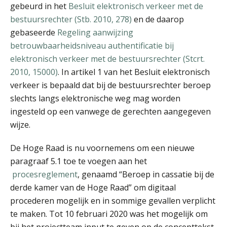
gebeurd in het
Besluit elektronisch verkeer met de
bestuursrechter (Stb. 2010, 278)
en de daarop
drs. Volken Holtrop
gebaseerde
Regeling aanwijzing
betrouwbaarheidsniveau authentificatie bij
elektronisch verkeer met de bestuursrechter (Stcrt.
2010, 15000)
. In artikel 1 van het Besluit elektronisch
verkeer is bepaald dat bij de bestuursrechter beroep
slechts langs elektronische weg mag worden
drs. Pieter Visser RB
ingesteld op een vanwege de gerechten aangegeven
wijze.
De Hoge Raad is nu voornemens om een nieuwe
paragraaf 5.1 toe te voegen aan het
procesreglement
, genaamd “Beroep in cassatie bij de
derde kamer van de Hoge Raad” om digitaal
Erik Jansen
procederen mogelijk en in sommige gevallen verplicht
te maken. Tot 10 februari 2020 was het mogelijk om
bij het projectteam input te geven op de concepttekst.