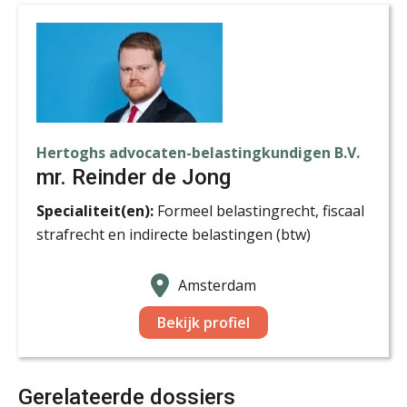
Olaf van Dijk
Hertoghs advocaten-belastingkundigen B.V.
mr. Reinder de Jong
Specialiteit(en):
Formeel belastingrecht, fiscaal
strafrecht en indirecte belastingen (btw)
Sazas Regresspecialist
Amsterdam
Bekijk profiel
Gerelateerde dossiers